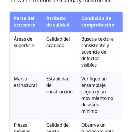
utilizando criterios de material y construcción:
Parte del
Atributo
Condición de
Imp
accesorio
de calidad
comprobación
la 
Áreas de
Calidad del
Busque textura
Pue
superficie
acabado
consistente y
afec
ausencia de
apar
defectos
la u
visibles
diar
Marco
Estabilidad
Verifique un
Pued
estructural
de
ensamblaje
en e
construcción
seguro y un
sopo
movimiento no
fiab
deseado
mínimo
Piezas
Calidad de
Observe un
Pue
móviles
ajuste
funcionamiento
afec