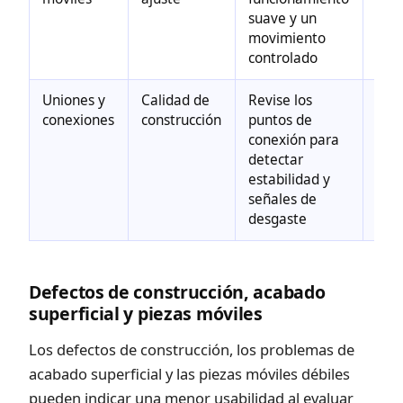
suave y un
faci
movimiento
uso 
controlado
tie
Uniones y
Calidad de
Revise los
Pued
conexiones
construcción
puntos de
en l
conexión para
exp
detectar
de
estabilidad y
dura
señales de
desgaste
Defectos de construcción, acabado
superficial y piezas móviles
Los defectos de construcción, los problemas de
acabado superficial y las piezas móviles débiles
pueden indicar una menor usabilidad al evaluar