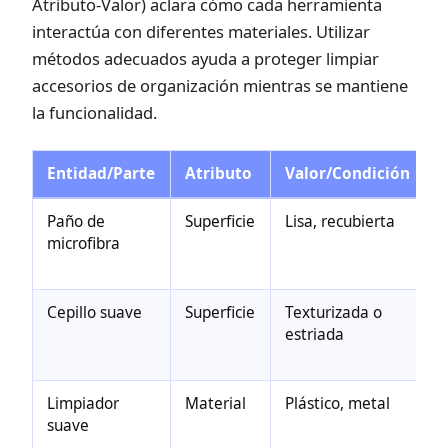
Atributo-Valor) aclara cómo cada herramienta
interactúa con diferentes materiales. Utilizar
métodos adecuados ayuda a proteger limpiar
accesorios de organización mientras se mantiene
la funcionalidad.
Entidad/Parte
Atributo
Valor/Condición
Paño de
Superficie
Lisa, recubierta
E
microfibra
p
Cepillo suave
Superficie
Texturizada o
E
estriada
i
p
Limpiador
Material
Plástico, metal
E
suave
e
s