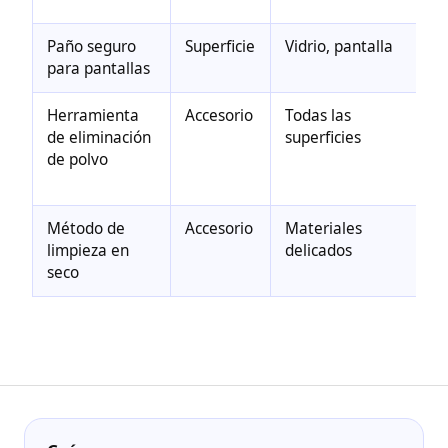
Paño seguro
Superficie
Vidrio, pantalla
P
para pantallas
Herramienta
Accesorio
Todas las
E
de eliminación
superficies
l
de polvo
c
Método de
Accesorio
Materiales
R
limpieza en
delicados
seco
r