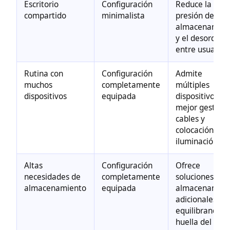
Escritorio
Configuración
Reduce la
compartido
minimalista
presión de
almacenamien
y el desorden
entre usuarios
Rutina con
Configuración
Admite
muchos
completamente
múltiples
dispositivos
equipada
dispositivos co
mejor gestión
cables y
colocación de
iluminación
Altas
Configuración
Ofrece
necesidades de
completamente
soluciones de
almacenamiento
equipada
almacenamien
adicionales
equilibrando l
huella del