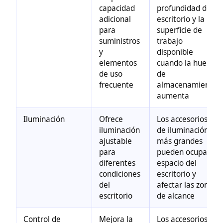
capacidad
profundidad del
adicional
escritorio y la
para
superficie de
suministros
trabajo
y
disponible
elementos
cuando la huella
de uso
de
frecuente
almacenamiento
aumenta
Iluminación
Ofrece
Los accesorios
iluminación
de iluminación
ajustable
más grandes
para
pueden ocupar
diferentes
espacio del
condiciones
escritorio y
del
afectar las zonas
escritorio
de alcance
Control de
Mejora la
Los accesorios