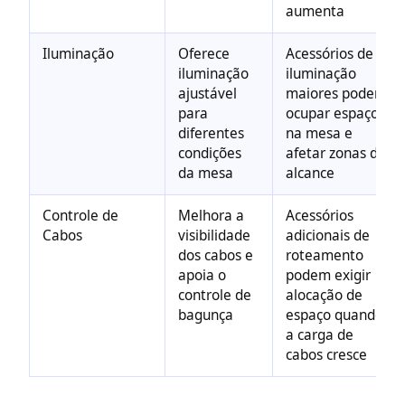
aumenta
Iluminação
Oferece
Acessórios de
iluminação
iluminação
ajustável
maiores podem
para
ocupar espaço
diferentes
na mesa e
condições
afetar zonas de
da mesa
alcance
Controle de
Melhora a
Acessórios
Cabos
visibilidade
adicionais de
dos cabos e
roteamento
apoia o
podem exigir
controle de
alocação de
bagunça
espaço quando
a carga de
cabos cresce