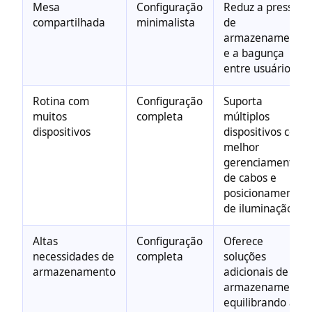
Mesa
Configuração
Reduz a pressão
compartilhada
minimalista
de
armazenamento
e a bagunça
entre usuários
Rotina com
Configuração
Suporta
muitos
completa
múltiplos
dispositivos
dispositivos com
melhor
gerenciamento
de cabos e
posicionamento
de iluminação
Altas
Configuração
Oferece
necessidades de
completa
soluções
armazenamento
adicionais de
armazenamento
equilibrando a