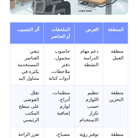
المنطقة
الغرض
الملحقات
أثر التنسيب
أو العناصر
منطقة
دعم مهام
حاسوب
تبقي
العمل
الدراسة
محمول،
العناصر
النشطة
دفتر
المستخدمة
ملاحظات،
بكثرة في
أدوات كتابة
متناول اليد
منطقة
تنظيم
منظمات،
تقلل
التخزين
اللوازم
أدراج،
الفوضى
حسب
لوازم
على سطح
تكرار
إضافية
المكتب
الاستخدام
الرئيسي
منطقة
توفير رؤية
مصباح،
تعزز الراحة