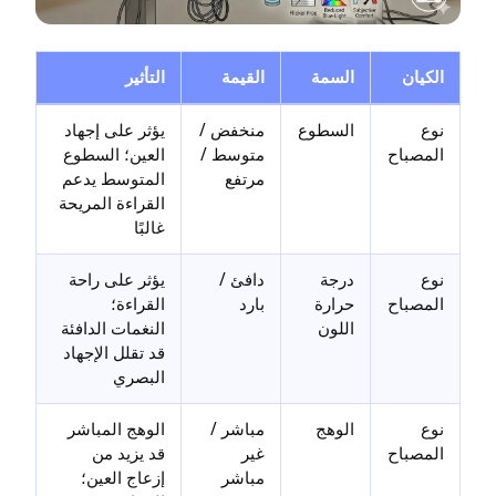
الكيان
السمة
القيمة
التأثير
نوع
السطوع
منخفض /
يؤثر على إجهاد
المصباح
متوسط /
العين؛ السطوع
مرتفع
المتوسط يدعم
القراءة المريحة
غالبًا
نوع
درجة
دافئ /
يؤثر على راحة
المصباح
حرارة
بارد
القراءة؛
اللون
النغمات الدافئة
قد تقلل الإجهاد
البصري
نوع
الوهج
مباشر /
الوهج المباشر
المصباح
غير
قد يزيد من
مباشر
إزعاج العين؛