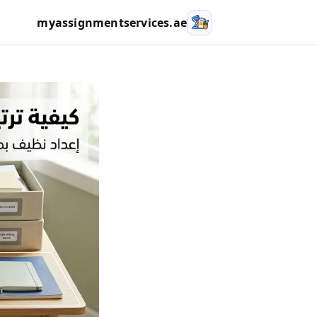
تخطي إلى المحتوى
myassignmentservices.ae