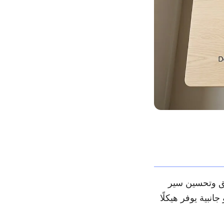
يق وتحسين سير
بية يوفر هيكلًا