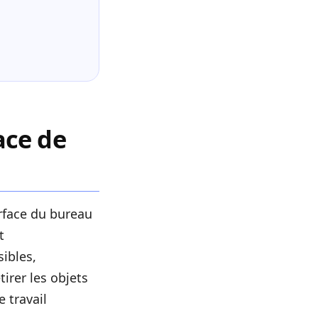
ace de
rface du bureau
t
ibles,
irer les objets
e travail