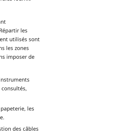
ant
épartir les
nt utilisés sont
ns les zones
ans imposer de
 instruments
 consultés,
papeterie, les
e.
tion des câbles