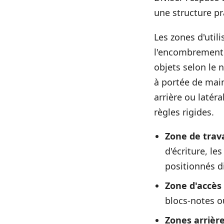
une structure pr
Les zones d'util
l'encombrement t
objets selon le 
à portée de main
arrière ou latér
règles rigides.
Zone de trava
d'écriture, l
positionnés di
Zone d'accès 
blocs-notes o
Zones arrière