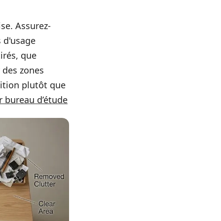
ise. Assurez-
s d'usage
irés, que
r des zones
sition plutôt que
r bureau d’étude