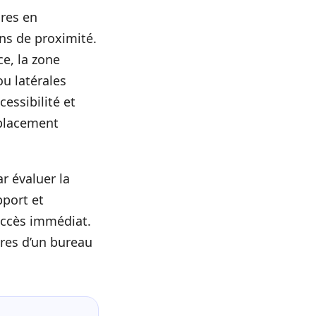
ires en
ins de proximité.
ce, la zone
ou latérales
cessibilité et
 placement
r évaluer la
pport et
 accès immédiat.
res d’un bureau